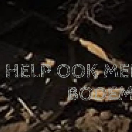
HELP OOK ME
BODEM